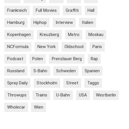
Frankreich
Full Movies
Graffiti
Hall
Hamburg
Hiphop
Interview
Italien
Kopenhagen
Kreuzberg
Metro
Moskau
NCFormula
New York
Oldschool
Paris
Podcast
Polen
Prenzlauer Berg
Rap
Russland
S-Bahn
Schweden
Spanien
Spray Daily
Stockholm
Street
Taggs
Throwups
Trains
U-Bahn
USA
Westberlin
Wholecar
Wien