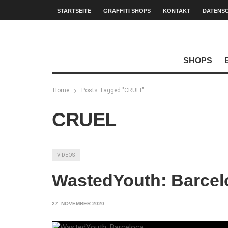
STARTSEITE
GRAFFITI SHOPS
KONTAKT
DATENS
SHOPS
Home
Posts Tagged "CRUEL"
CRUEL
VIDEOS
WastedYouth: Barcel
27. NOVEMBER 2020