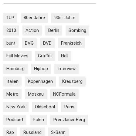
1UP
80er Jahre
90er Jahre
2010
Action
Berlin
Bombing
bunt
BVG
DVD
Frankreich
Full Movies
Graffiti
Hall
Hamburg
Hiphop
Interview
Italien
Kopenhagen
Kreuzberg
Metro
Moskau
NCFormula
New York
Oldschool
Paris
Podcast
Polen
Prenzlauer Berg
Rap
Russland
S-Bahn