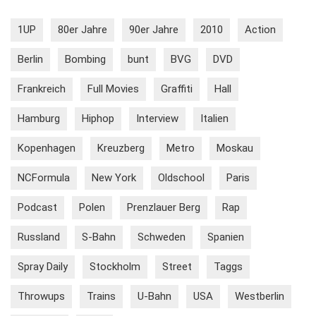
1UP
80er Jahre
90er Jahre
2010
Action
Berlin
Bombing
bunt
BVG
DVD
Frankreich
Full Movies
Graffiti
Hall
Hamburg
Hiphop
Interview
Italien
Kopenhagen
Kreuzberg
Metro
Moskau
NCFormula
New York
Oldschool
Paris
Podcast
Polen
Prenzlauer Berg
Rap
Russland
S-Bahn
Schweden
Spanien
Spray Daily
Stockholm
Street
Taggs
Throwups
Trains
U-Bahn
USA
Westberlin