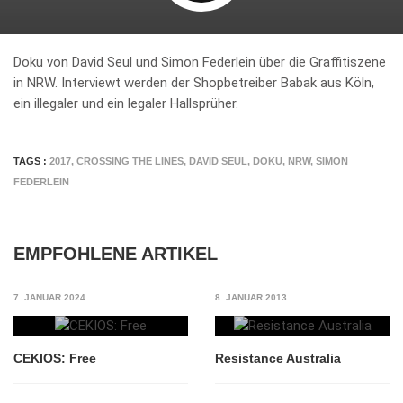
Doku von David Seul und Simon Federlein über die Graffitiszene
in NRW. Interviewt werden der Shopbetreiber Babak aus Köln,
ein illegaler und ein legaler Hallsprüher.
TAGS :
2017
,
CROSSING THE LINES
,
DAVID SEUL
,
DOKU
,
NRW
,
SIMON
FEDERLEIN
EMPFOHLENE ARTIKEL
7. JANUAR 2024
8. JANUAR 2013
CEKIOS: Free
Resistance Australia