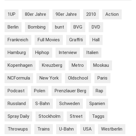
1UP
80er Jahre
90er Jahre
2010
Action
Berlin
Bombing
bunt
BVG
DVD
Frankreich
Full Movies
Graffiti
Hall
Hamburg
Hiphop
Interview
Italien
Kopenhagen
Kreuzberg
Metro
Moskau
NCFormula
New York
Oldschool
Paris
Podcast
Polen
Prenzlauer Berg
Rap
Russland
S-Bahn
Schweden
Spanien
Spray Daily
Stockholm
Street
Taggs
Throwups
Trains
U-Bahn
USA
Westberlin