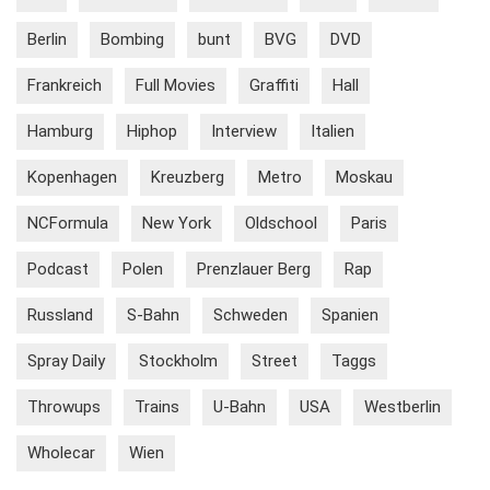
Berlin
Bombing
bunt
BVG
DVD
Frankreich
Full Movies
Graffiti
Hall
Hamburg
Hiphop
Interview
Italien
Kopenhagen
Kreuzberg
Metro
Moskau
NCFormula
New York
Oldschool
Paris
Podcast
Polen
Prenzlauer Berg
Rap
Russland
S-Bahn
Schweden
Spanien
Spray Daily
Stockholm
Street
Taggs
Throwups
Trains
U-Bahn
USA
Westberlin
Wholecar
Wien