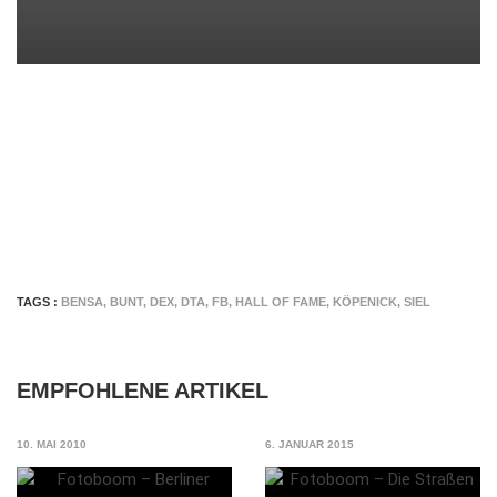
TAGS :
BENSA
,
BUNT
,
DEX
,
DTA
,
FB
,
HALL OF FAME
,
KÖPENICK
,
SIEL
EMPFOHLENE ARTIKEL
10. MAI 2010
6. JANUAR 2015