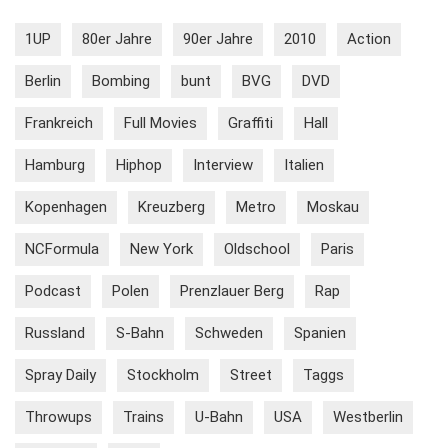
1UP
80er Jahre
90er Jahre
2010
Action
Berlin
Bombing
bunt
BVG
DVD
Frankreich
Full Movies
Graffiti
Hall
Hamburg
Hiphop
Interview
Italien
Kopenhagen
Kreuzberg
Metro
Moskau
NCFormula
New York
Oldschool
Paris
Podcast
Polen
Prenzlauer Berg
Rap
Russland
S-Bahn
Schweden
Spanien
Spray Daily
Stockholm
Street
Taggs
Throwups
Trains
U-Bahn
USA
Westberlin