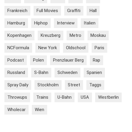
Frankreich
Full Movies
Graffiti
Hall
Hamburg
Hiphop
Interview
Italien
Kopenhagen
Kreuzberg
Metro
Moskau
NCFormula
New York
Oldschool
Paris
Podcast
Polen
Prenzlauer Berg
Rap
Russland
S-Bahn
Schweden
Spanien
Spray Daily
Stockholm
Street
Taggs
Throwups
Trains
U-Bahn
USA
Westberlin
Wholecar
Wien