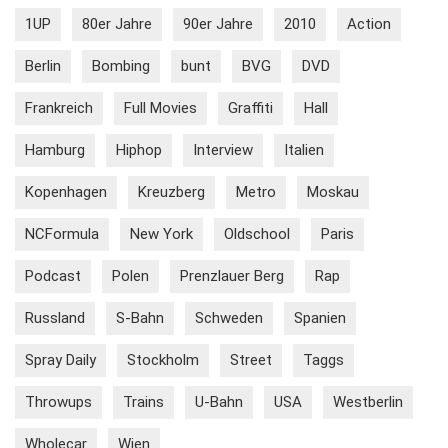
1UP
80er Jahre
90er Jahre
2010
Action
Berlin
Bombing
bunt
BVG
DVD
Frankreich
Full Movies
Graffiti
Hall
Hamburg
Hiphop
Interview
Italien
Kopenhagen
Kreuzberg
Metro
Moskau
NCFormula
New York
Oldschool
Paris
Podcast
Polen
Prenzlauer Berg
Rap
Russland
S-Bahn
Schweden
Spanien
Spray Daily
Stockholm
Street
Taggs
Throwups
Trains
U-Bahn
USA
Westberlin
Wholecar
Wien