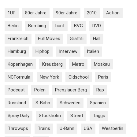
1UP
80er Jahre
90er Jahre
2010
Action
Berlin
Bombing
bunt
BVG
DVD
Frankreich
Full Movies
Graffiti
Hall
Hamburg
Hiphop
Interview
Italien
Kopenhagen
Kreuzberg
Metro
Moskau
NCFormula
New York
Oldschool
Paris
Podcast
Polen
Prenzlauer Berg
Rap
Russland
S-Bahn
Schweden
Spanien
Spray Daily
Stockholm
Street
Taggs
Throwups
Trains
U-Bahn
USA
Westberlin