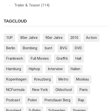
Trailer & Teaser
(114)
TAGCLOUD
1UP
80er Jahre
90er Jahre
2010
Action
Berlin
Bombing
bunt
BVG
DVD
Frankreich
Full Movies
Graffiti
Hall
Hamburg
Hiphop
Interview
Italien
Kopenhagen
Kreuzberg
Metro
Moskau
NCFormula
New York
Oldschool
Paris
Podcast
Polen
Prenzlauer Berg
Rap
Russland
S-Bahn
Schweden
Spanien