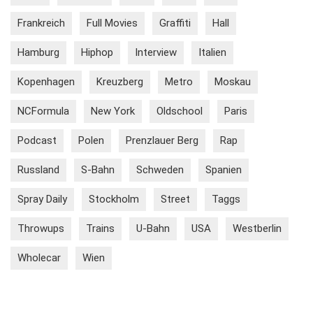
Frankreich
Full Movies
Graffiti
Hall
Hamburg
Hiphop
Interview
Italien
Kopenhagen
Kreuzberg
Metro
Moskau
NCFormula
New York
Oldschool
Paris
Podcast
Polen
Prenzlauer Berg
Rap
Russland
S-Bahn
Schweden
Spanien
Spray Daily
Stockholm
Street
Taggs
Throwups
Trains
U-Bahn
USA
Westberlin
Wholecar
Wien