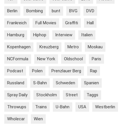
Berlin
Bombing
bunt
BVG
DVD
Frankreich
Full Movies
Graffiti
Hall
Hamburg
Hiphop
Interview
Italien
Kopenhagen
Kreuzberg
Metro
Moskau
NCFormula
New York
Oldschool
Paris
Podcast
Polen
Prenzlauer Berg
Rap
Russland
S-Bahn
Schweden
Spanien
Spray Daily
Stockholm
Street
Taggs
Throwups
Trains
U-Bahn
USA
Westberlin
Wholecar
Wien