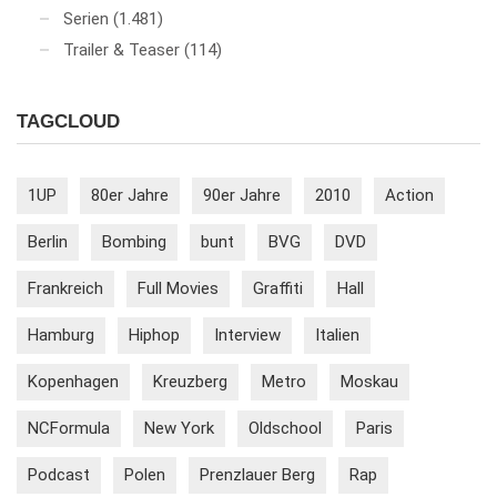
Serien
(1.481)
Trailer & Teaser
(114)
TAGCLOUD
1UP
80er Jahre
90er Jahre
2010
Action
Berlin
Bombing
bunt
BVG
DVD
Frankreich
Full Movies
Graffiti
Hall
Hamburg
Hiphop
Interview
Italien
Kopenhagen
Kreuzberg
Metro
Moskau
NCFormula
New York
Oldschool
Paris
Podcast
Polen
Prenzlauer Berg
Rap