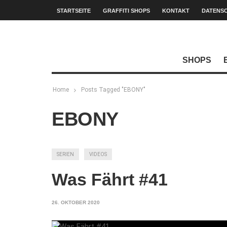
STARTSEITE
GRAFFITI SHOPS
KONTAKT
DATENS
SHOPS
Home
Posts Tagged "EBONY"
EBONY
SERIEN
VIDEOS
Was Fährt #41
26. OKTOBER 2020