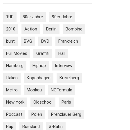
1UP
80er Jahre
90er Jahre
2010
Action
Berlin
Bombing
bunt
BVG
DVD
Frankreich
Full Movies
Graffiti
Hall
Hamburg
Hiphop
Interview
Italien
Kopenhagen
Kreuzberg
Metro
Moskau
NCFormula
New York
Oldschool
Paris
Podcast
Polen
Prenzlauer Berg
Rap
Russland
S-Bahn