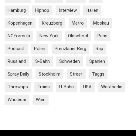
Hamburg
Hiphop
Interview
Italien
Kopenhagen
Kreuzberg
Metro
Moskau
NCFormula
New York
Oldschool
Paris
Podcast
Polen
Prenzlauer Berg
Rap
Russland
S-Bahn
Schweden
Spanien
Spray Daily
Stockholm
Street
Taggs
Throwups
Trains
U-Bahn
USA
Westberlin
Wholecar
Wien