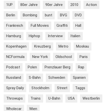
1UP
80er Jahre
90er Jahre
2010
Action
Berlin
Bombing
bunt
BVG
DVD
Frankreich
Full Movies
Graffiti
Hall
Hamburg
Hiphop
Interview
Italien
Kopenhagen
Kreuzberg
Metro
Moskau
NCFormula
New York
Oldschool
Paris
Podcast
Polen
Prenzlauer Berg
Rap
Russland
S-Bahn
Schweden
Spanien
Spray Daily
Stockholm
Street
Taggs
Throwups
Trains
U-Bahn
USA
Westberlin
Wholecar
Wien