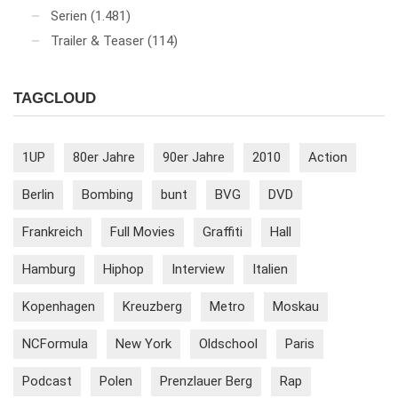
Serien
(1.481)
Trailer & Teaser
(114)
TAGCLOUD
1UP
80er Jahre
90er Jahre
2010
Action
Berlin
Bombing
bunt
BVG
DVD
Frankreich
Full Movies
Graffiti
Hall
Hamburg
Hiphop
Interview
Italien
Kopenhagen
Kreuzberg
Metro
Moskau
NCFormula
New York
Oldschool
Paris
Podcast
Polen
Prenzlauer Berg
Rap