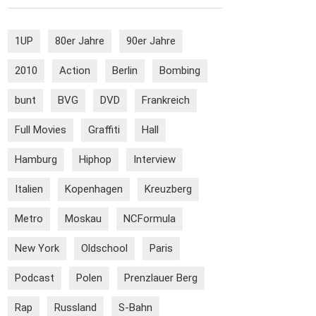
1UP
80er Jahre
90er Jahre
2010
Action
Berlin
Bombing
bunt
BVG
DVD
Frankreich
Full Movies
Graffiti
Hall
Hamburg
Hiphop
Interview
Italien
Kopenhagen
Kreuzberg
Metro
Moskau
NCFormula
New York
Oldschool
Paris
Podcast
Polen
Prenzlauer Berg
Rap
Russland
S-Bahn