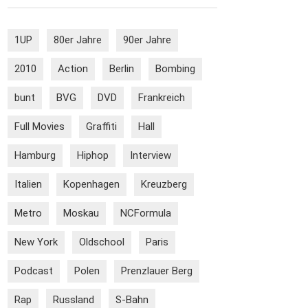
1UP
80er Jahre
90er Jahre
2010
Action
Berlin
Bombing
bunt
BVG
DVD
Frankreich
Full Movies
Graffiti
Hall
Hamburg
Hiphop
Interview
Italien
Kopenhagen
Kreuzberg
Metro
Moskau
NCFormula
New York
Oldschool
Paris
Podcast
Polen
Prenzlauer Berg
Rap
Russland
S-Bahn