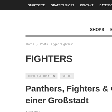
STARTSEITE
GRAFFITI SHOPS
KONTAKT
DATENS
SHOPS
Home
Posts Tagged "Fighters"
FIGHTERS
DOKUS & REPORTAGEN
VIDEOS
Panthers, Fighters &
einer Großstadt
2. MAI 2022