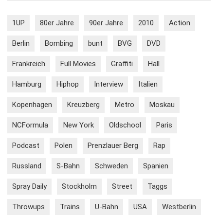
1UP
80er Jahre
90er Jahre
2010
Action
Berlin
Bombing
bunt
BVG
DVD
Frankreich
Full Movies
Graffiti
Hall
Hamburg
Hiphop
Interview
Italien
Kopenhagen
Kreuzberg
Metro
Moskau
NCFormula
New York
Oldschool
Paris
Podcast
Polen
Prenzlauer Berg
Rap
Russland
S-Bahn
Schweden
Spanien
Spray Daily
Stockholm
Street
Taggs
Throwups
Trains
U-Bahn
USA
Westberlin