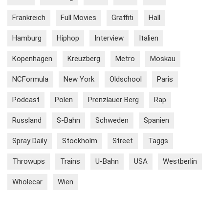
Frankreich
Full Movies
Graffiti
Hall
Hamburg
Hiphop
Interview
Italien
Kopenhagen
Kreuzberg
Metro
Moskau
NCFormula
New York
Oldschool
Paris
Podcast
Polen
Prenzlauer Berg
Rap
Russland
S-Bahn
Schweden
Spanien
Spray Daily
Stockholm
Street
Taggs
Throwups
Trains
U-Bahn
USA
Westberlin
Wholecar
Wien