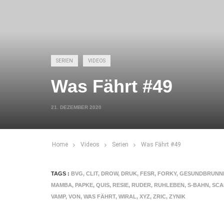
SERIEN
VIDEOS
Was Fährt #49
21. DEZEMBER 2020
Home
Videos
Serien
Was Fährt #49
TAGS :
BVG
,
CLIT
,
DROW
,
DRUK
,
FESR
,
FORKY
,
GESUNDBRUNN
MAMBA
,
PAPKE
,
QUIS
,
RESIE
,
RUDER
,
RUHLEBEN
,
S-BAHN
,
SCA
VAMP
,
VON
,
WAS FÄHRT
,
WIRAL
,
XYZ
,
ZRIC
,
ZYNIK