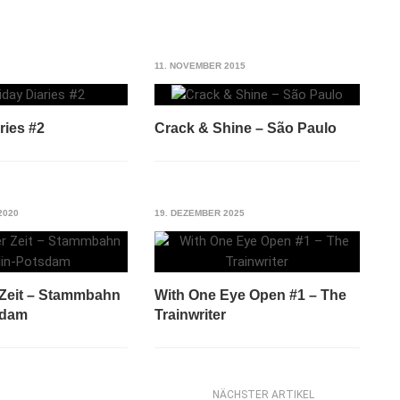
11. NOVEMBER 2015
ries #2
Crack & Shine – São Paulo
2020
19. DEZEMBER 2025
 Zeit – Stammbahn
With One Eye Open #1 – The
sdam
Trainwriter
NÄCHSTER ARTIKEL