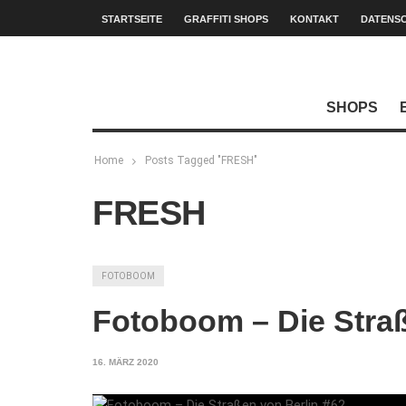
STARTSEITE
GRAFFITI SHOPS
KONTAKT
DATENS
SHOPS
Home
Posts Tagged "FRESH"
FRESH
FOTOBOOM
Fotoboom – Die Straß
16. MÄRZ 2020