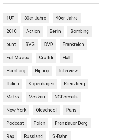
1UP
80er Jahre
90er Jahre
2010
Action
Berlin
Bombing
bunt
BVG
DVD
Frankreich
Full Movies
Graffiti
Hall
Hamburg
Hiphop
Interview
Italien
Kopenhagen
Kreuzberg
Metro
Moskau
NCFormula
New York
Oldschool
Paris
Podcast
Polen
Prenzlauer Berg
Rap
Russland
S-Bahn