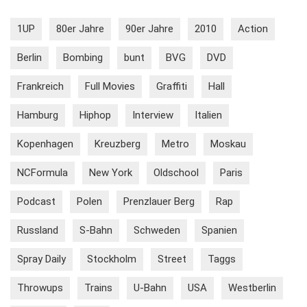
1UP
80er Jahre
90er Jahre
2010
Action
Berlin
Bombing
bunt
BVG
DVD
Frankreich
Full Movies
Graffiti
Hall
Hamburg
Hiphop
Interview
Italien
Kopenhagen
Kreuzberg
Metro
Moskau
NCFormula
New York
Oldschool
Paris
Podcast
Polen
Prenzlauer Berg
Rap
Russland
S-Bahn
Schweden
Spanien
Spray Daily
Stockholm
Street
Taggs
Throwups
Trains
U-Bahn
USA
Westberlin