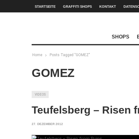
STARTSEITE
GRAFFITI SHOPS
KONTAKT
DATENS
SHOPS
Home
Posts Tagged "GOMEZ"
GOMEZ
VIDEOS
Teufelsberg – Risen 
27. DEZEMBER 2012