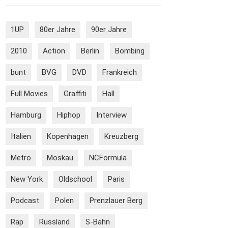
1UP
80er Jahre
90er Jahre
2010
Action
Berlin
Bombing
bunt
BVG
DVD
Frankreich
Full Movies
Graffiti
Hall
Hamburg
Hiphop
Interview
Italien
Kopenhagen
Kreuzberg
Metro
Moskau
NCFormula
New York
Oldschool
Paris
Podcast
Polen
Prenzlauer Berg
Rap
Russland
S-Bahn