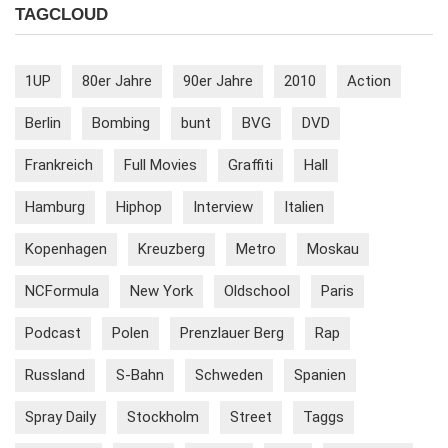
TAGCLOUD
1UP
80er Jahre
90er Jahre
2010
Action
Berlin
Bombing
bunt
BVG
DVD
Frankreich
Full Movies
Graffiti
Hall
Hamburg
Hiphop
Interview
Italien
Kopenhagen
Kreuzberg
Metro
Moskau
NCFormula
New York
Oldschool
Paris
Podcast
Polen
Prenzlauer Berg
Rap
Russland
S-Bahn
Schweden
Spanien
Spray Daily
Stockholm
Street
Taggs