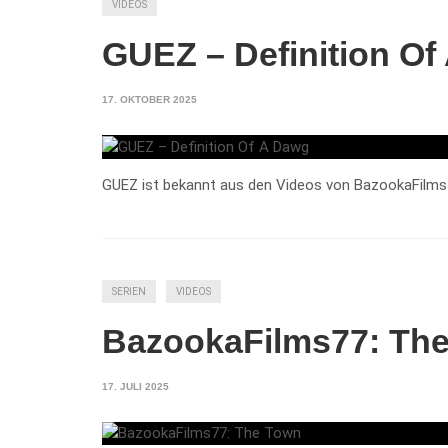
VIDEOS
GUEZ – Definition Of
17. OKTOBER 2025
GUEZ ist bekannt aus den Videos von BazookaFilms77
SERIEN
VIDEOS
BazookaFilms77: Th
17. JULI 2025