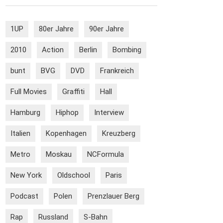
1UP
80er Jahre
90er Jahre
2010
Action
Berlin
Bombing
bunt
BVG
DVD
Frankreich
Full Movies
Graffiti
Hall
Hamburg
Hiphop
Interview
Italien
Kopenhagen
Kreuzberg
Metro
Moskau
NCFormula
New York
Oldschool
Paris
Podcast
Polen
Prenzlauer Berg
Rap
Russland
S-Bahn