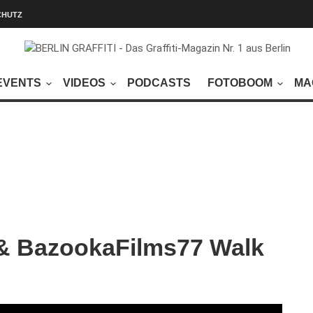
CHUTZ
EVENTS
VIDEOS
PODCASTS
FOTOBOOM
MA
 & BazookaFilms77 Walk