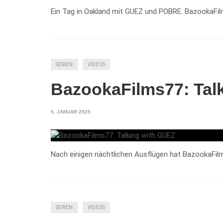
Ein Tag in Oakland mit GUEZ und POBRE. BazookaFil
SERIEN
VIDEOS
BazookaFilms77: Tal
5. JANUAR 2025
Nach einigen nächtlichen Ausflügen hat BazookaFilm
SERIEN
VIDEOS