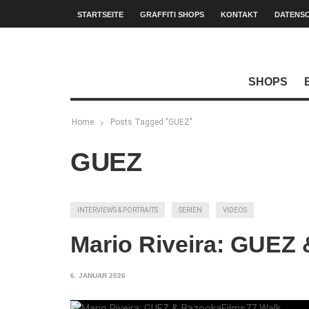
STARTSEITE
GRAFFITI SHOPS
KONTAKT
DATENS
SHOPS
Home
Posts Tagged "GUEZ"
GUEZ
INTERVIEWS & PORTRAITS
SERIEN
VIDEOS
Mario Riveira: GUEZ
6. JANUAR 2026