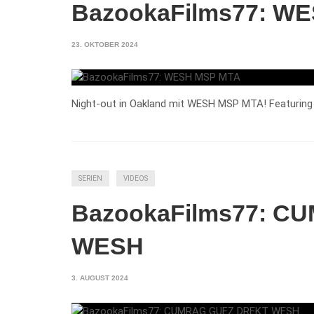
BazookaFilms77: W
23. OKTOBER 2024
Night-out in Oakland mit WESH MSP MTA! Featuring
SERIEN
VIDEOS
BazookaFilms77: 
WESH
3. AUGUST 2024