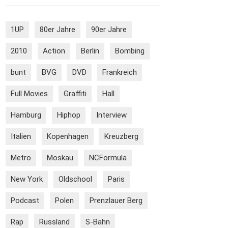
1UP
80er Jahre
90er Jahre
2010
Action
Berlin
Bombing
bunt
BVG
DVD
Frankreich
Full Movies
Graffiti
Hall
Hamburg
Hiphop
Interview
Italien
Kopenhagen
Kreuzberg
Metro
Moskau
NCFormula
New York
Oldschool
Paris
Podcast
Polen
Prenzlauer Berg
Rap
Russland
S-Bahn