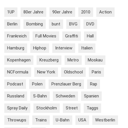
1UP
80er Jahre
90er Jahre
2010
Action
Berlin
Bombing
bunt
BVG
DVD
Frankreich
Full Movies
Graffiti
Hall
Hamburg
Hiphop
Interview
Italien
Kopenhagen
Kreuzberg
Metro
Moskau
NCFormula
New York
Oldschool
Paris
Podcast
Polen
Prenzlauer Berg
Rap
Russland
S-Bahn
Schweden
Spanien
Spray Daily
Stockholm
Street
Taggs
Throwups
Trains
U-Bahn
USA
Westberlin