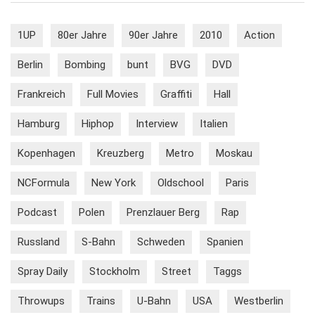
1UP
80er Jahre
90er Jahre
2010
Action
Berlin
Bombing
bunt
BVG
DVD
Frankreich
Full Movies
Graffiti
Hall
Hamburg
Hiphop
Interview
Italien
Kopenhagen
Kreuzberg
Metro
Moskau
NCFormula
New York
Oldschool
Paris
Podcast
Polen
Prenzlauer Berg
Rap
Russland
S-Bahn
Schweden
Spanien
Spray Daily
Stockholm
Street
Taggs
Throwups
Trains
U-Bahn
USA
Westberlin