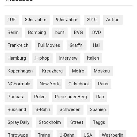
1UP
80er Jahre
90er Jahre
2010
Action
Berlin
Bombing
bunt
BVG
DVD
Frankreich
Full Movies
Graffiti
Hall
Hamburg
Hiphop
Interview
Italien
Kopenhagen
Kreuzberg
Metro
Moskau
NCFormula
New York
Oldschool
Paris
Podcast
Polen
Prenzlauer Berg
Rap
Russland
S-Bahn
Schweden
Spanien
Spray Daily
Stockholm
Street
Taggs
Throwups
Trains
U-Bahn
USA
Westberlin