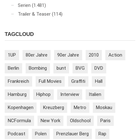
Serien
(1.481)
Trailer & Teaser
(114)
TAGCLOUD
1UP
80er Jahre
90er Jahre
2010
Action
Berlin
Bombing
bunt
BVG
DVD
Frankreich
Full Movies
Graffiti
Hall
Hamburg
Hiphop
Interview
Italien
Kopenhagen
Kreuzberg
Metro
Moskau
NCFormula
New York
Oldschool
Paris
Podcast
Polen
Prenzlauer Berg
Rap