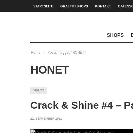
STARTSEITE
GRAFFITI SHOPS
KONTAKT
DATENS
SHOPS
Home
Posts Tagged "HONET"
HONET
VIDEOS
Crack & Shine #4 – 
22. SEPTEMBER 2011