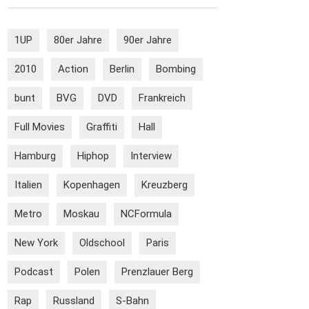
1UP
80er Jahre
90er Jahre
2010
Action
Berlin
Bombing
bunt
BVG
DVD
Frankreich
Full Movies
Graffiti
Hall
Hamburg
Hiphop
Interview
Italien
Kopenhagen
Kreuzberg
Metro
Moskau
NCFormula
New York
Oldschool
Paris
Podcast
Polen
Prenzlauer Berg
Rap
Russland
S-Bahn