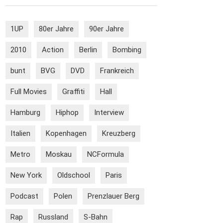
1UP
80er Jahre
90er Jahre
2010
Action
Berlin
Bombing
bunt
BVG
DVD
Frankreich
Full Movies
Graffiti
Hall
Hamburg
Hiphop
Interview
Italien
Kopenhagen
Kreuzberg
Metro
Moskau
NCFormula
New York
Oldschool
Paris
Podcast
Polen
Prenzlauer Berg
Rap
Russland
S-Bahn