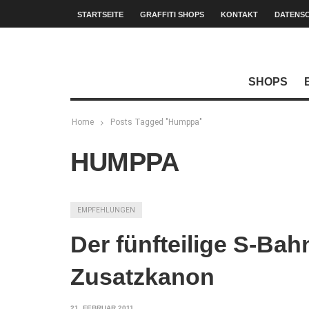
STARTSEITE
GRAFFITI SHOPS
KONTAKT
DATENS
SHOPS
Home
Posts Tagged "Humppa"
HUMPPA
EMPFEHLUNGEN
Der fünfteilige S-Bah
Zusatzkanon
21. FEBRUAR 2011