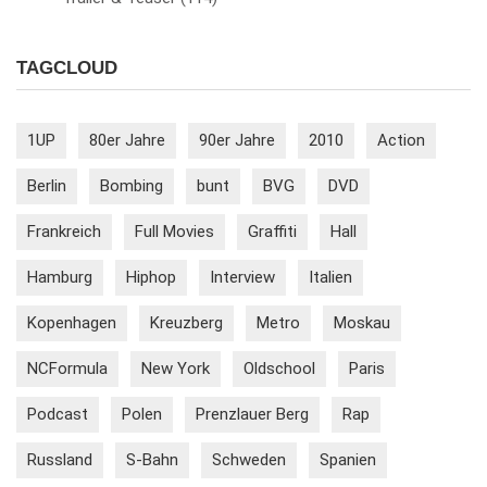
TAGCLOUD
1UP
80er Jahre
90er Jahre
2010
Action
Berlin
Bombing
bunt
BVG
DVD
Frankreich
Full Movies
Graffiti
Hall
Hamburg
Hiphop
Interview
Italien
Kopenhagen
Kreuzberg
Metro
Moskau
NCFormula
New York
Oldschool
Paris
Podcast
Polen
Prenzlauer Berg
Rap
Russland
S-Bahn
Schweden
Spanien