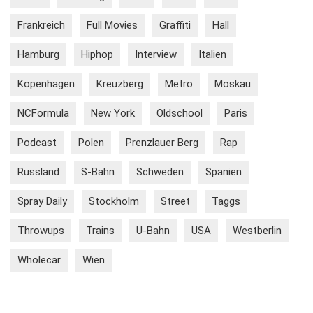
Frankreich
Full Movies
Graffiti
Hall
Hamburg
Hiphop
Interview
Italien
Kopenhagen
Kreuzberg
Metro
Moskau
NCFormula
New York
Oldschool
Paris
Podcast
Polen
Prenzlauer Berg
Rap
Russland
S-Bahn
Schweden
Spanien
Spray Daily
Stockholm
Street
Taggs
Throwups
Trains
U-Bahn
USA
Westberlin
Wholecar
Wien