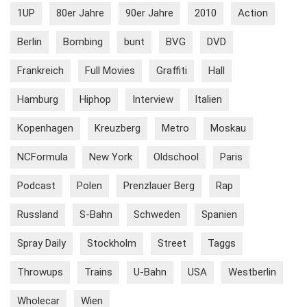
1UP
80er Jahre
90er Jahre
2010
Action
Berlin
Bombing
bunt
BVG
DVD
Frankreich
Full Movies
Graffiti
Hall
Hamburg
Hiphop
Interview
Italien
Kopenhagen
Kreuzberg
Metro
Moskau
NCFormula
New York
Oldschool
Paris
Podcast
Polen
Prenzlauer Berg
Rap
Russland
S-Bahn
Schweden
Spanien
Spray Daily
Stockholm
Street
Taggs
Throwups
Trains
U-Bahn
USA
Westberlin
Wholecar
Wien