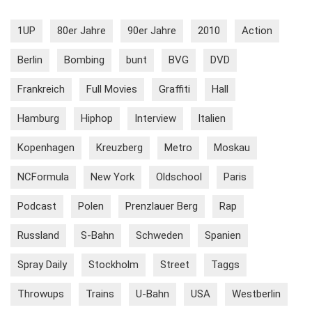
1UP
80er Jahre
90er Jahre
2010
Action
Berlin
Bombing
bunt
BVG
DVD
Frankreich
Full Movies
Graffiti
Hall
Hamburg
Hiphop
Interview
Italien
Kopenhagen
Kreuzberg
Metro
Moskau
NCFormula
New York
Oldschool
Paris
Podcast
Polen
Prenzlauer Berg
Rap
Russland
S-Bahn
Schweden
Spanien
Spray Daily
Stockholm
Street
Taggs
Throwups
Trains
U-Bahn
USA
Westberlin