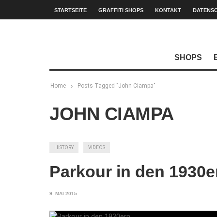
STARTSEITE
GRAFFITI SHOPS
KONTAKT
DATENS
SHOPS
Home
Posts Tagged "John Ciampa"
JOHN CIAMPA
HISTORY
VIDEOS
Parkour in den 1930e
9. MAI 2015