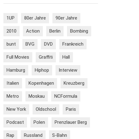
1UP
80er Jahre
90er Jahre
2010
Action
Berlin
Bombing
bunt
BVG
DVD
Frankreich
Full Movies
Graffiti
Hall
Hamburg
Hiphop
Interview
Italien
Kopenhagen
Kreuzberg
Metro
Moskau
NCFormula
New York
Oldschool
Paris
Podcast
Polen
Prenzlauer Berg
Rap
Russland
S-Bahn