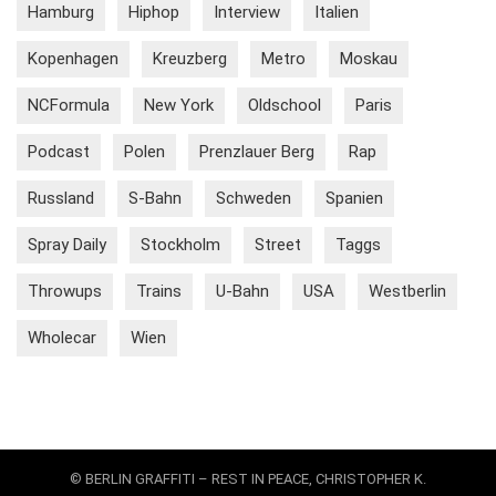
Hamburg
Hiphop
Interview
Italien
Kopenhagen
Kreuzberg
Metro
Moskau
NCFormula
New York
Oldschool
Paris
Podcast
Polen
Prenzlauer Berg
Rap
Russland
S-Bahn
Schweden
Spanien
Spray Daily
Stockholm
Street
Taggs
Throwups
Trains
U-Bahn
USA
Westberlin
Wholecar
Wien
© BERLIN GRAFFITI – REST IN PEACE, CHRISTOPHER K.