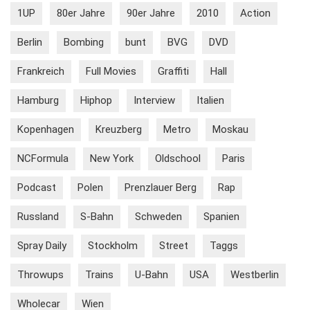
1UP
80er Jahre
90er Jahre
2010
Action
Berlin
Bombing
bunt
BVG
DVD
Frankreich
Full Movies
Graffiti
Hall
Hamburg
Hiphop
Interview
Italien
Kopenhagen
Kreuzberg
Metro
Moskau
NCFormula
New York
Oldschool
Paris
Podcast
Polen
Prenzlauer Berg
Rap
Russland
S-Bahn
Schweden
Spanien
Spray Daily
Stockholm
Street
Taggs
Throwups
Trains
U-Bahn
USA
Westberlin
Wholecar
Wien