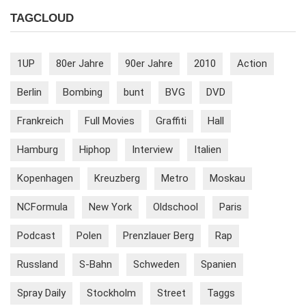
TAGCLOUD
1UP
80er Jahre
90er Jahre
2010
Action
Berlin
Bombing
bunt
BVG
DVD
Frankreich
Full Movies
Graffiti
Hall
Hamburg
Hiphop
Interview
Italien
Kopenhagen
Kreuzberg
Metro
Moskau
NCFormula
New York
Oldschool
Paris
Podcast
Polen
Prenzlauer Berg
Rap
Russland
S-Bahn
Schweden
Spanien
Spray Daily
Stockholm
Street
Taggs