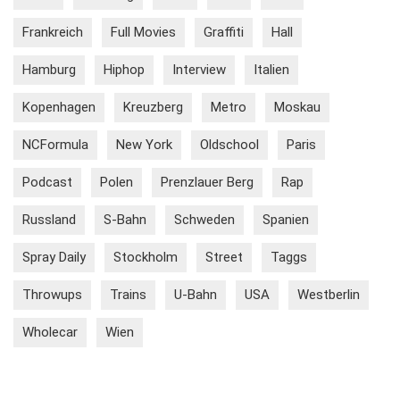
Frankreich
Full Movies
Graffiti
Hall
Hamburg
Hiphop
Interview
Italien
Kopenhagen
Kreuzberg
Metro
Moskau
NCFormula
New York
Oldschool
Paris
Podcast
Polen
Prenzlauer Berg
Rap
Russland
S-Bahn
Schweden
Spanien
Spray Daily
Stockholm
Street
Taggs
Throwups
Trains
U-Bahn
USA
Westberlin
Wholecar
Wien