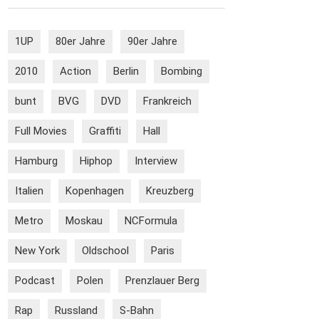
1UP
80er Jahre
90er Jahre
2010
Action
Berlin
Bombing
bunt
BVG
DVD
Frankreich
Full Movies
Graffiti
Hall
Hamburg
Hiphop
Interview
Italien
Kopenhagen
Kreuzberg
Metro
Moskau
NCFormula
New York
Oldschool
Paris
Podcast
Polen
Prenzlauer Berg
Rap
Russland
S-Bahn