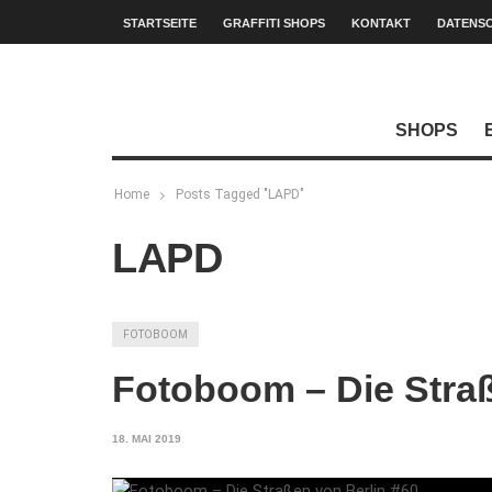
STARTSEITE
GRAFFITI SHOPS
KONTAKT
DATENS
SHOPS
Home
Posts Tagged "LAPD"
LAPD
FOTOBOOM
Fotoboom – Die Straß
18. MAI 2019