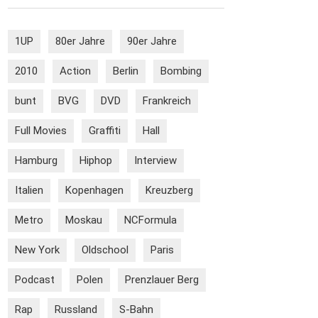
1UP
80er Jahre
90er Jahre
2010
Action
Berlin
Bombing
bunt
BVG
DVD
Frankreich
Full Movies
Graffiti
Hall
Hamburg
Hiphop
Interview
Italien
Kopenhagen
Kreuzberg
Metro
Moskau
NCFormula
New York
Oldschool
Paris
Podcast
Polen
Prenzlauer Berg
Rap
Russland
S-Bahn