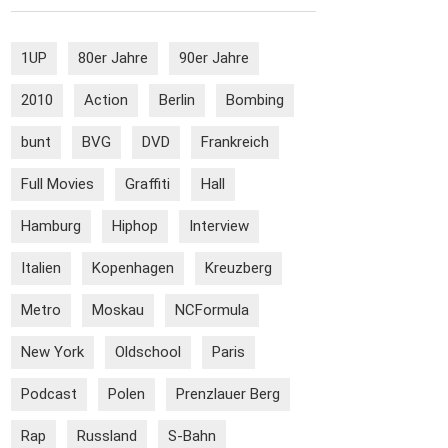
1UP
80er Jahre
90er Jahre
2010
Action
Berlin
Bombing
bunt
BVG
DVD
Frankreich
Full Movies
Graffiti
Hall
Hamburg
Hiphop
Interview
Italien
Kopenhagen
Kreuzberg
Metro
Moskau
NCFormula
New York
Oldschool
Paris
Podcast
Polen
Prenzlauer Berg
Rap
Russland
S-Bahn