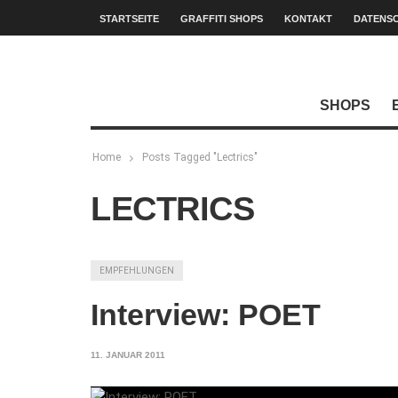
STARTSEITE
GRAFFITI SHOPS
KONTAKT
DATENS
SHOPS
Home
Posts Tagged "Lectrics"
LECTRICS
EMPFEHLUNGEN
Interview: POET
11. JANUAR 2011