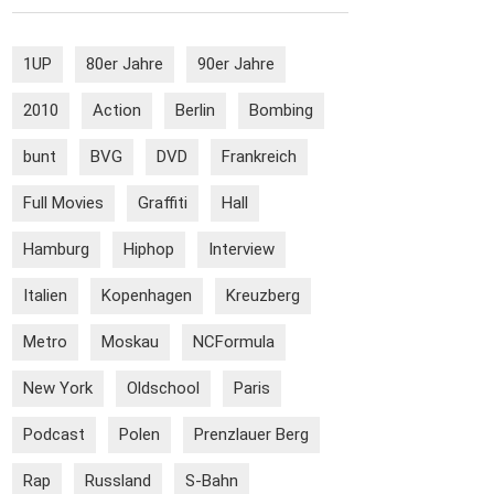
1UP
80er Jahre
90er Jahre
2010
Action
Berlin
Bombing
bunt
BVG
DVD
Frankreich
Full Movies
Graffiti
Hall
Hamburg
Hiphop
Interview
Italien
Kopenhagen
Kreuzberg
Metro
Moskau
NCFormula
New York
Oldschool
Paris
Podcast
Polen
Prenzlauer Berg
Rap
Russland
S-Bahn