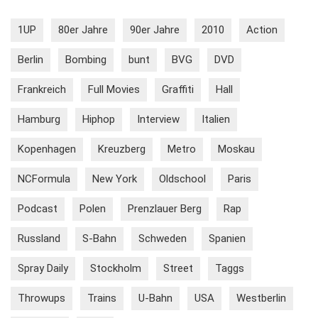
1UP
80er Jahre
90er Jahre
2010
Action
Berlin
Bombing
bunt
BVG
DVD
Frankreich
Full Movies
Graffiti
Hall
Hamburg
Hiphop
Interview
Italien
Kopenhagen
Kreuzberg
Metro
Moskau
NCFormula
New York
Oldschool
Paris
Podcast
Polen
Prenzlauer Berg
Rap
Russland
S-Bahn
Schweden
Spanien
Spray Daily
Stockholm
Street
Taggs
Throwups
Trains
U-Bahn
USA
Westberlin